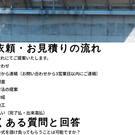
依頼・
お見積りの流れ
流れにてご提案いたします。
合わせ
当者から連絡（お問い合わせから3営業日以内にご連絡）
調査
工方法の提案
作成
施工
支払い（完了払・出来高払）
くある質問と回答
一式を請け負ってもらうことは可能ですか？