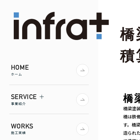
橋
積
HOME
ホーム
SERVICE
橋
事業紹介
橋梁塗
橋は鉄
す。橋
WORKS
造られた
施工実績