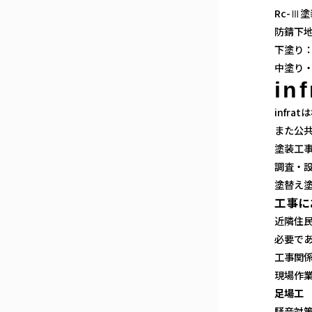
Rc-Ⅲ
防錆下
下塗り
中塗り
in
infr
また公
塗装工事
調査・
塗替え
工事に
近隣住
必要で
工事関
現場作
足場工
騒音対