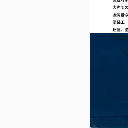
大声で
金属音
塗装工
粉塵、