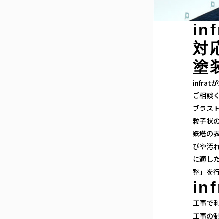
in
対
塗
infr
ご相談
ブラス
粒子状
鉄塔の
びや汚
に適し
整」を
in
工事で
工事の