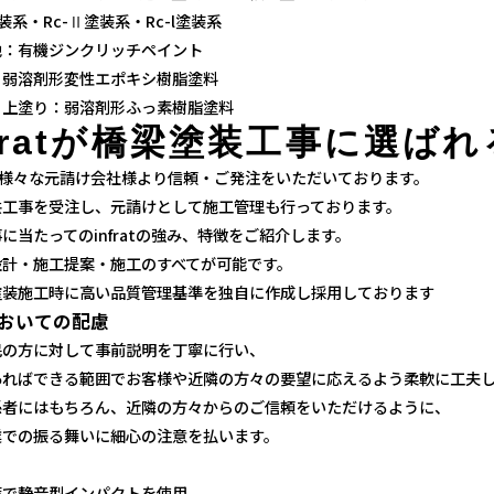
塗装系・Rc-Ⅱ塗装系・Rc-l塗装系
地：有機ジンクリッチペイント
：弱溶剤形変性エポキシ樹脂塗料
・上塗り：弱溶剤形ふっ素樹脂塗料
fratが
橋梁塗装工事に
選ばれ
atは様々な元請け会社様より信頼・ご発注をいただいております。
共工事を受注し、元請けとして施工管理も行っております。
に当たってのinfratの強み、特徴をご紹介します。
設計・施工提案・施工のすべてが可能です。
塗装施工時に高い品質管理基準を独自に作成し採用しております
おいての配慮
民の方に対して事前説明を
丁寧に行い、
あればできる範囲でお客様や近隣の方々の要望に応えるよう柔軟に工夫
係者にはもちろん、近隣の方々からのご信頼をいただけるように、
業での振る舞いに細心の注意を払います。
策で静音型インパクトを使用