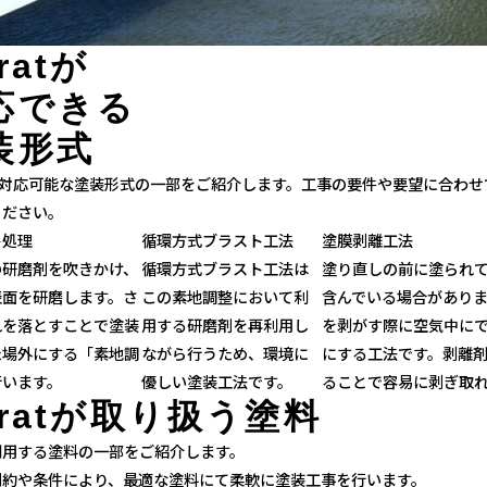
fratが
応できる
装形式
atが対応可能な塗装形式の一部をご紹介します。工事の要件や要望に合
ください。
ト処理
循環方式ブラスト工法
塗膜剥離工法
の研磨剤を吹きかけ、
循環方式ブラスト工法は
塗り直しの前に塗られ
表面を研磨します。さ
この素地調整において利
含んでいる場合があり
れを落とすことで塗装
用する研磨剤を再利用し
を剥がす際に空気中に
た場外にする「素地調
ながら行うため、環境に
にする工法です。剥離
行います。
優しい塗装工法です。
ることで容易に剥ぎ取
fratが
取り扱う塗料
利用する塗料の一部をご紹介します。
制約や条件により、最適な塗料にて柔軟に塗装工事を行います。