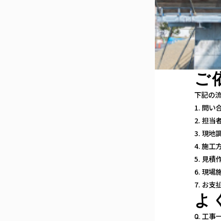
ご
下記の
1. 問い
2. 担
3. 現地
4. 施
5. 見積
6. 現場
7. お
よ
工事
Q.