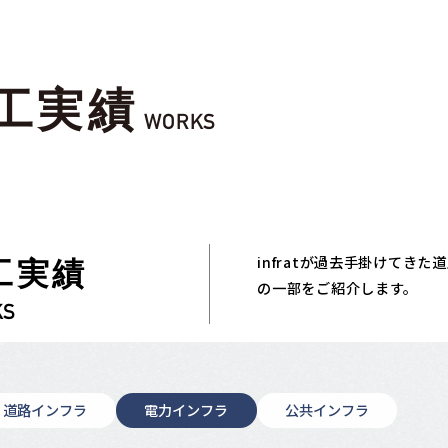
工実績
WORKS
infratが過去手掛けてき
工実績
の一部をご紹介します。
KS
道路インフラ
電力インフラ
公共インフラ